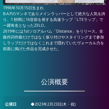
1996年10月15日生まれ
B.A.Pのマンネでありメインラッパーとして絶大な人気を誇
り、1 秒間に16音節を発する高速ラップ「LTEラップ」で
一躍有名となったZELO。
2019年には1stソロアルバム「Distance」をリリース。全
曲作詞作曲だけではなく振り付けやスタイリングまで参加
しラップだけではなくこれまで隠れていたヴォーカル力を
前面に掲げた作品を完成させた。
公演概要
公演日
◆2023年2月23日(木・祝)