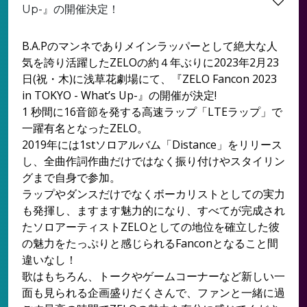
Up-』の開催決定！
B.A.Pのマンネでありメインラッパーとして絶大な人
気を誇り活躍したZELOの約４年ぶりに2023年2月23
日(祝・木)に浅草花劇場にて、『ZELO Fancon 2023
in TOKYO - What’s Up-』の開催が決定!
1 秒間に16音節を発する高速ラップ「LTEラップ」で
一躍有名となったZELO。
2019年には1stソロアルバム「Distance」をリリース
し、全曲作詞作曲だけではなく振り付けやスタイリン
グまで自身で参加。
ラップやダンスだけでなくボーカリストとしての実力
も発揮し、ますます魅力的になり、すべてが完成され
たソロアーティストZELOとしての地位を確立した彼
の魅力をたっぷりと感じられるFanconとなること間
違いなし！
歌はもちろん、トークやゲームコーナーなど新しい一
面も見られる企画盛りだくさんで、ファンと一緒に過