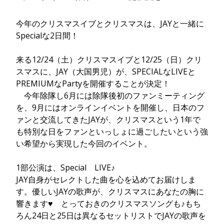
今年のクリスマスイブとクリスマスは、JAYと一緒に
Specialな2日間！
来る12/24（土）クリスマスイブと12/25（日）クリ
スマスに、JAY（大国男児）が、SPECIALなLIVEと
PREMIUMなPartyを開催することが決定！
今年除隊し6月には除隊後初のファンミーティング
を、9月にはオンラインイベントを開催し、日本のフ
ァンと交流してきたJAYが、クリスマスという1年で
も特別な日をファンといっしょに過ごしたいという強
い希望から実現した今回のイベント。
1部公演は、Special LIVE♪
JAY自身がセレクトした曲を心を込めてお届けしま
す。優しいJAYの歌声が、クリスマスにあなたの胸に
響きます♥ とっておきのクリスマスソングも♪もち
ろん24日と25日は異なるセットリストでJAYの歌声を